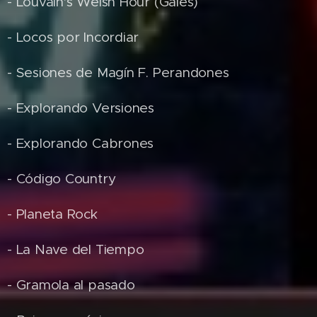
- Louvain's Welsh Hour (Gales)
- Locos por Incordiar
- Sesiones de Magín F. Perandones
- Explorando Versiones
- Explorando Cabrones
- Código Country
- Planeta Rock
- La Nave del Tiempo
- Gramola al pasado