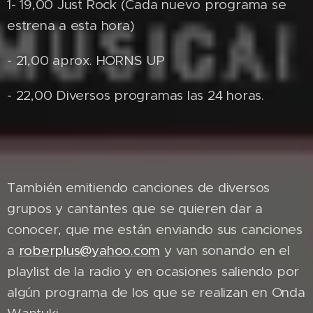
1- 19,00 Just Rock (Cada nuevo programa se
estrena a esta hora)
- 21,00 aprox. HORNS UP
- 22,00 Diversos programas las 24 horas.
También emitiendo canciones de diversos
grupos y cantantes que se quieren dar a
conocer, que me están enviando sus canciones
a
roberplus@yahoo.com
y van sonando en el
playlist de la radio y en ocasiones saliendo por
algún programa de los que se realizan en Onda